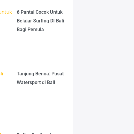
6 Pantai Cocok Untuk
Belajar Surfing DI Bali
Bagi Pemula
Tanjung Benoa: Pusat
Watersport di Bali