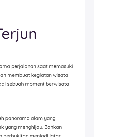
Terjun
elama perjalanan saat memasuki
akan membuat kegiatan wisata
jadi sebuah moment berwisata
leh panorama alam yang
k yang menghijau. Bahkan
 perbukitan menjadi latar