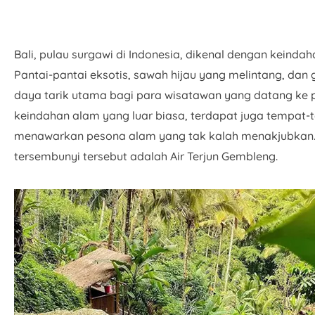
Bali, pulau surgawi di Indonesia, dikenal dengan kein
Pantai-pantai eksotis, sawah hijau yang melintang, dan
daya tarik utama bagi para wisatawan yang datang ke pu
keindahan alam yang luar biasa, terdapat juga tempat
menawarkan pesona alam yang tak kalah menakjubkan. 
tersembunyi tersebut adalah Air Terjun Gembleng.