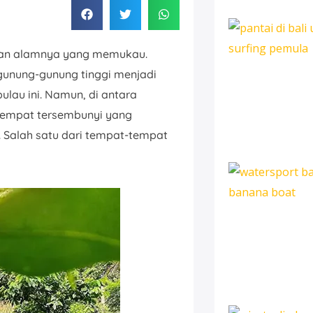
dahan alamnya yang memukau.
 gunung-gunung tinggi menjadi
lau ini. Namun, di antara
-tempat tersembunyi yang
Salah satu dari tempat-tempat